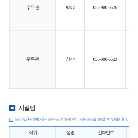
◦ 
주무관
박○○
053-980-6526
◦ 예
◦ 계
◦ 
◦ 
◦ 
◦ 보
◦ 
주무관
장○○
053-980-6523
◦ 
◦ 각
◦ 
◦ 
시설팀
모바일환경에서는 좌우로 이동하여 내용(표)을 보실 수 있습니다.
직위
성명
전화번호