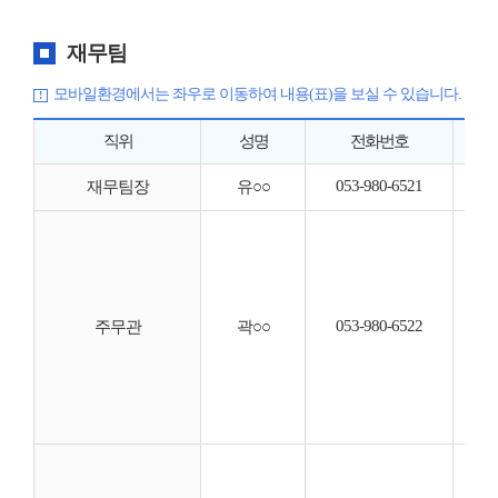
재무팀
모바일환경에서는 좌우로 이동하여 내용(표)을 보실 수 있습니다.
직위
성명
전화번호
053-980-6521
◦ 
재무팀장
유○○
◦ 
◦ 
◦ 
◦ 
053-980-6522
◦ 
주무관
곽○○
◦ 
◦ 
◦ 
◦ 
◦ 
◦ 