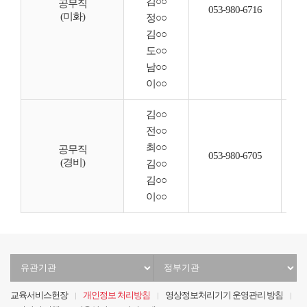
김○○
공무직
◦ 
053-980-6716
(미화)
정○○
◦ 
김○○
도○○
남○○
이○○
김○○
전○○
◦ 
최○○
◦ 
공무직
053-980-6705
(경비)
◦ 
김○○
◦ 
김○○
이○○
유
정
관
부
기
기
교육서비스헌장
개인정보 처리방침
영상정보처리기기 운영관리 방침
관
관