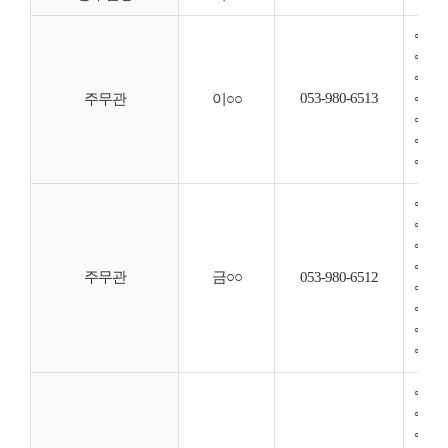
◦ 공
◦ 감
◦ 
053-980-6513
◦ 성
주무관
이○○
◦ 원
◦ 
◦ 유
◦ 복
◦ 주
◦ 기
◦ 외
주무관
금○○
053-980-6512
◦ 규
◦ 민
◦ 직
◦ 일
◦ 노
◦ 직
◦ 연