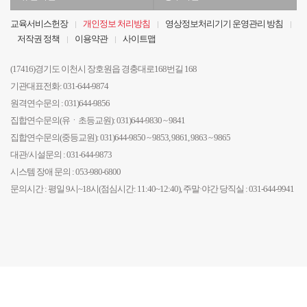
관
부
기
기
교육서비스헌장
개인정보 처리방침
영상정보처리기기 운영관리 방침
관
관
저작권 정책
이용약관
사이트맵
선
선
택
택
(17416)경기도 이천시 장호원읍 경충대로168번길 168
기관대표전화: 031-644-9874
원격연수문의 : 031)644-9856
집합연수문의(유ㆍ초등교원): 031)644-9830 ~ 9841
집합연수문의(중등교원): 031)644-9850 ~ 9853, 9861, 9863 ~ 9865
대관/시설문의 : 031-644-9873
시스템 장애 문의 : 053-980-6800
문의시간 : 평일 9시~18시(점심시간: 11:40~12:40), 주말·야간 당직실 : 031-644-9941