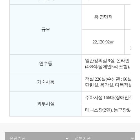
총 연면적
규모
11
22,120.92㎡
지하1
일반강의실 9실, 온라인 스튜디오
연수동
(438석/장애인5석 포함), 대강
객실 226실(수신관 : 66실, 
기숙사동
단련실, 음악실, 다목적실), 식당
주차시설 166대(장애인주차 6
외부시설
테니스장(2면), 농구장&족구장(
유
정