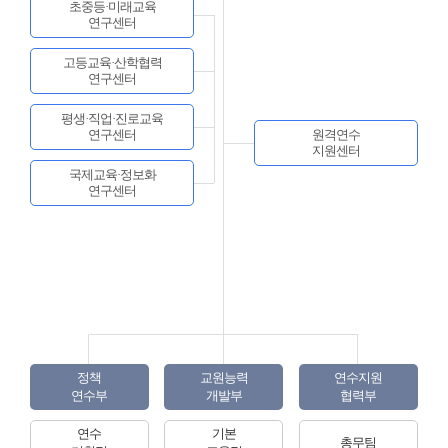
초중등·미래교육
연구센터
고등교육·산학협력
연구센터
평생·직업·진로교육
연구센터
원격연수
지원센터
국제교육·정보화
연구센터
정책
교원능력
연수지원
연수부
개발부
협력부
연수
기본
총무팀