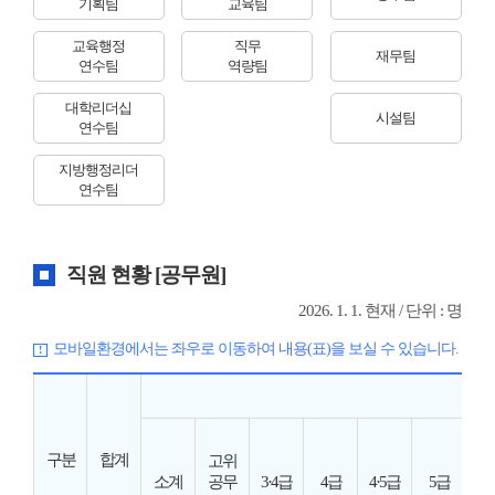
기획팀
교육팀
교육행정
직무
재무팀
연수팀
역량팀
대학리더십
시설팀
연수팀
지방행정리더
연수팀
직원 현황 [공무원]
2026. 1. 1. 현재 / 단위 : 명
모바일환경에서는 좌우로 이동하여 내용(표)을 보실 수 있습니다.
일
구분
합계
고위
소계
공무
3·4급
4급
4·5급
5급
6