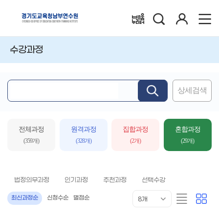
검
로
배움누리터
색
그
인
수강과정
상세검색
핵
심
어
입
전체과정
원격과정
집합과정
혼합과정
력
(359개)
(328개)
(2개)
(29개)
법정의무과정
인기과정
추천과정
선택수강
목
리
카
최신과정순
신청수순
별점순
8개
록
스
드
표
트
형