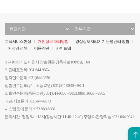
유
정
관
부
기
기
교육서비스헌장
개인정보 처리방침
영상정보처리기기 운영관리 방침
관
관
저작권 정책
이용약관
사이트맵
선
선
택
택
(17416)경기도 이천시 장호원읍 경충대로168번길 168
기관대표전화: 031-644-9874
원격연수문의 : 031)644-9856
집합연수문의(유ㆍ초등교원): 031)644-9830 ~ 9841
집합연수문의(중등교원): 031)644-9850 ~ 9853, 9861, 9863 ~ 9865
대관/시설문의 : 031-644-9873
시스템 장애 문의 : 053-980-6800
문의시간 : 평일 9시~18시(점심시간: 11:40~12:40), 주말·야간 당직실 : 031-644-9941