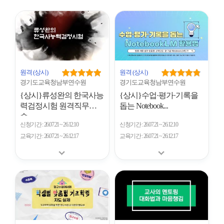
시
형
개
수
원격
(상시)
원격
(상시)
경기도교육청남부연수원
경기도교육청남부연수원
{상시}류성완의 한국사능
{상시}수업·평가·기록을
력검정시험 원격직무연
돕는 Notebook...
수
신청기간
26.07.21 ~ 26.12.10
신청기간
26.07.21 ~ 26.12.10
교육기간
26.07.21 ~ 26.12.17
교육기간
26.07.21 ~ 26.12.17