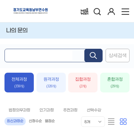
검
로
배움누리터
색
그
인
나의 문의
상세검색
핵
심
어
입
전체과정
원격과정
집합과정
혼합과정
력
(359개)
(328개)
(2개)
(29개)
법정의무과정
인기과정
추천과정
선택수강
목
리
카
최신과정순
신청수순
별점순
8개
록
스
드
표
트
형