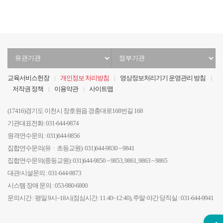
유
정
관
부
기
기
교육서비스헌장
개인정보 처리방침
영상정보처리기기 운영관리 방침
관
관
저작권 정책
이용약관
사이트맵
선
선
택
택
(17416)경기도 이천시 장호원읍 경충대로168번길 168
기관대표전화: 031-644-9874
원격연수문의 : 031)644-9856
집합연수문의(유ㆍ초등교원): 031)644-9830 ~ 9841
집합연수문의(중등교원): 031)644-9850 ~ 9853, 9861, 9863 ~ 9865
대관/시설문의 : 031-644-9873
시스템 장애 문의 : 053-980-6800
문의시간 : 평일 9시~18시(점심시간: 11:40~12:40), 주말·야간 당직실 : 031-644-9941