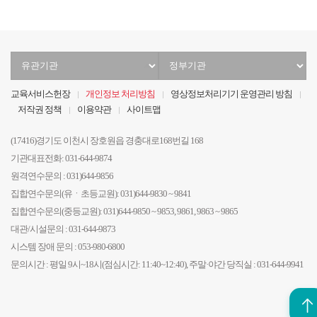
유
정
관
부
기
기
교육서비스헌장
개인정보 처리방침
영상정보처리기기 운영관리 방침
관
관
저작권 정책
이용약관
사이트맵
선
선
택
택
(17416)경기도 이천시 장호원읍 경충대로168번길 168
기관대표전화: 031-644-9874
원격연수문의 : 031)644-9856
집합연수문의(유ㆍ초등교원): 031)644-9830 ~ 9841
집합연수문의(중등교원): 031)644-9850 ~ 9853, 9861, 9863 ~ 9865
대관/시설문의 : 031-644-9873
시스템 장애 문의 : 053-980-6800
문의시간 : 평일 9시~18시(점심시간: 11:40~12:40), 주말·야간 당직실 : 031-644-9941