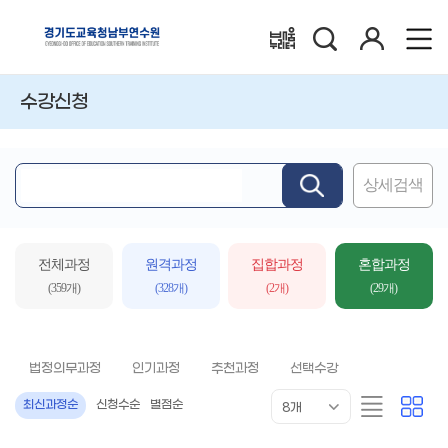
검
로
배움누리터
색
그
인
수강신청
상세검색
핵
심
어
입
전체과정
원격과정
집합과정
혼합과정
력
(359개)
(328개)
(2개)
(29개)
법정의무과정
인기과정
추천과정
선택수강
목
리
카
최신과정순
신청수순
별점순
8개
록
스
드
표
트
형