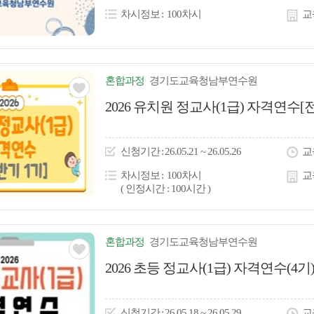
콘
차시정보
100차시
교
혼합
과정
경기도교육청남부연수원
관심
2026 유치원 정교사(1급) 자격연수[
아
이
신청
기간
26.05.21 ~ 26.05.26
교
콘
차시정보
100차시
교
( 인정시간 : 100시간 )
혼합
과정
경기도교육청남부연수원
관심
2026 초등 정교사(1급) 자격연수(4기
아
이
신청
기간
26.05.18 ~ 26.05.29
교