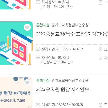
차시정보
100차시
교
( 인정시간 : 100시간 )
혼합
과정
경기도교육청남부연수원
관심
2026 중등교감(특수 포함) 자격연수(
아
이
신청
기간
26.05.29 ~ 26.06.02
교
콘
차시정보
100차시
교
( 인정시간 : 100시간 )
혼합
과정
경기도교육청남부연수원
관심
2026 유치원 원감 자격연수
아
이
신청
기간
26.05.27 ~ 26.05.29
교