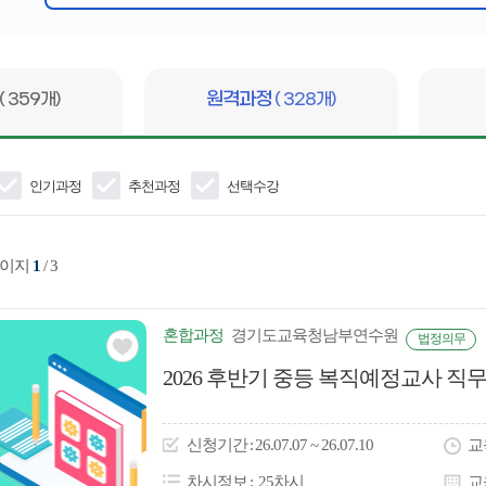
심
어
입
력
( 359개)
원격과정
( 328개)
인기과정
추천과정
선택수강
페이지
1
/ 3
혼합
과정
경기도교육청남부연수원
법정의무
관심
2026 후반기 중등 복직예정교사 직무연수
아
이
신청
기간
26.07.07 ~ 26.07.10
교
콘
차시정보
25차시
교