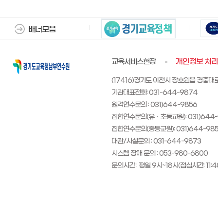
배너모음
교육서비스헌장
개인정보 처
(17416)경기도 이천시 장호원읍 경충대로
기관대표전화: 031-644-9874
원격연수문의 : 031)644-9856
집합연수문의(유ㆍ초등교원): 031)644-9
집합연수문의(중등교원): 031)644-9850 ~
대관/시설문의 : 031-644-9873
시스템 장애 문의 : 053-980-6800
문의시간 : 평일 9시~18시(점심시간: 11:40