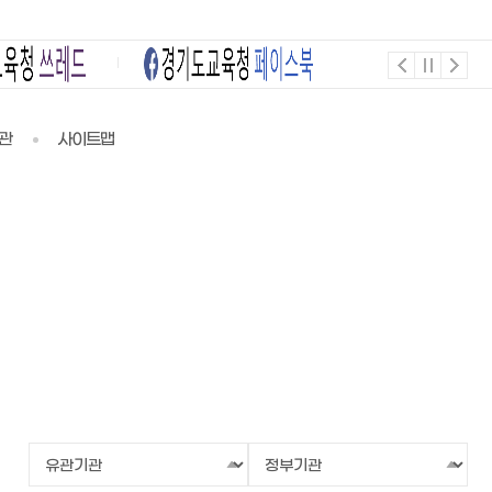
관
사이트맵
유
정
관
부