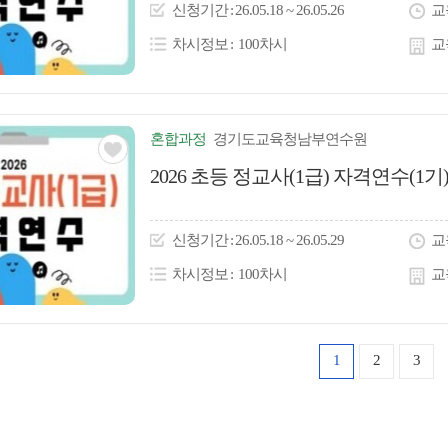
이
신청
기간
26.05.18 ~ 26.05.26
교
콘
차시정보
100차시
교
혼합
과정
경기도교육청남부연수원
관심
2026 초등 정교사(1급) 자격연수(1기
아
이
신청
기간
26.05.18 ~ 26.05.29
교
콘
차시정보
100차시
교
1
2
3