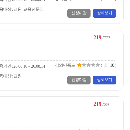
육대상
교원, 교육전문직
신청마감
상세보기
219
/ 223
)
(
10
)
강의만족도
육
기간
26.06.10 ~ 26.08.14
육대상
교원
신청마감
상세보기
219
/ 250
)