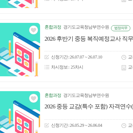
혼합
과정
경기도교육청남부연수원
법정의무
관심
2026 후반기 중등 복직예정교사 직무연수
아
이
신청
기간
26.07.07 ~ 26.07.10
교
콘
차시정보
25차시
교
혼합
과정
경기도교육청남부연수원
관심
2026 중등 교감(특수 포함) 자격연수(
아
이
신청
기간
26.05.29 ~ 26.06.04
교
콘