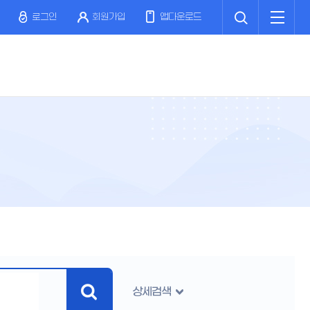
검
전
색
체
로그인
회원가입
앱다운로드
메
뉴
상세검색
검
색