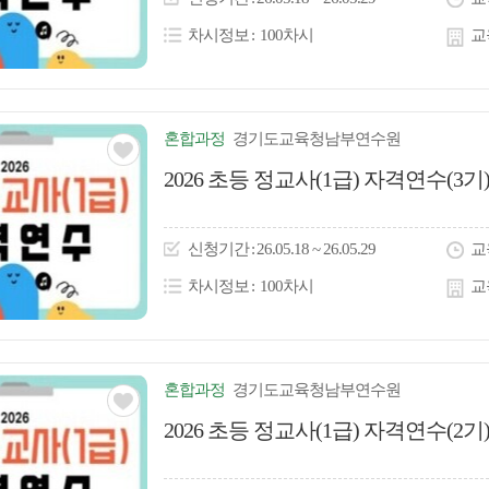
콘
차시정보
100차시
교
혼합
과정
경기도교육청남부연수원
관심
2026 초등 정교사(1급) 자격연수(3기
아
이
신청
기간
26.05.18 ~ 26.05.29
교
콘
차시정보
100차시
교
혼합
과정
경기도교육청남부연수원
관심
2026 초등 정교사(1급) 자격연수(2기
아