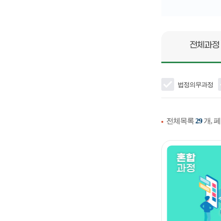
전체과정
법정의무과정
전체목록
29
개, 