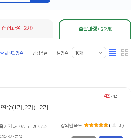
버
튼
집합과정
( 2개)
혼합과정
( 29개)
목
리
카
10개
최신과정순
신청수순
별점순
록
스
드
표
트
형
시
형
개
수
42
/ 42
(1기, 2기) - 2기
(
3
)
강의만족도
육
기간
26.07.15 ~ 26.07.24
육대상
교원