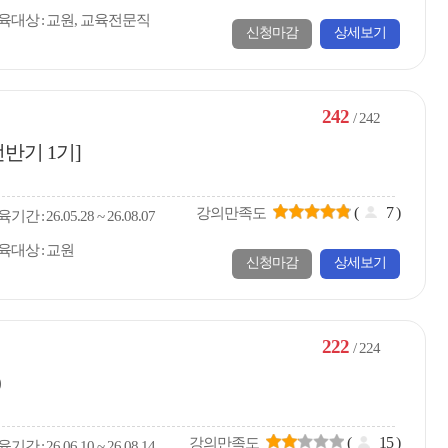
육대상
교원, 교육전문직
신청마감
상세보기
242
/ 242
전반기 1기]
(
7
)
강의만족도
육
기간
26.05.28 ~ 26.08.07
육대상
교원
신청마감
상세보기
222
/ 224
)
(
15
)
강의만족도
육
기간
26.06.10 ~ 26.08.14