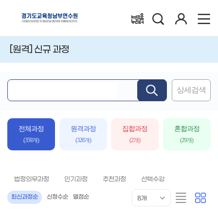
검
로
배움누리터
색
그
인
[원격] 신규 과정
상세검색
핵
심
어
입
전체과정
원격과정
집합과정
혼합과정
력
(359개)
(328개)
(2개)
(29개)
법정의무과정
인기과정
추천과정
선택수강
목
리
카
최신과정순
신청수순
별점순
8개
록
스
드
표
트
형