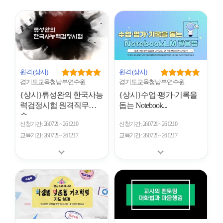
시
형
개
수
원격
(상시)
원격
(상시)
경기도교육청남부연수원
경기도교육청남부연수원
{상시}류성완의 한국사능
{상시}수업·평가·기록을
력검정시험 원격직무연
돕는 Notebook...
수
신청기간
26.07.21 ~ 26.12.10
신청기간
26.07.21 ~ 26.12.10
교육기간
26.07.21 ~ 26.12.17
교육기간
26.07.21 ~ 26.12.17