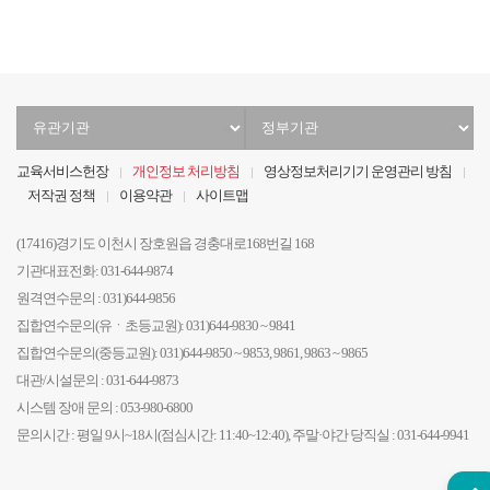
유
정
관
부
기
기
교육서비스헌장
개인정보 처리방침
영상정보처리기기 운영관리 방침
관
관
저작권 정책
이용약관
사이트맵
선
선
택
택
(17416)경기도 이천시 장호원읍 경충대로168번길 168
기관대표전화: 031-644-9874
원격연수문의 : 031)644-9856
집합연수문의(유ㆍ초등교원): 031)644-9830 ~ 9841
집합연수문의(중등교원): 031)644-9850 ~ 9853, 9861, 9863 ~ 9865
대관/시설문의 : 031-644-9873
시스템 장애 문의 : 053-980-6800
문의시간 : 평일 9시~18시(점심시간: 11:40~12:40), 주말·야간 당직실 : 031-644-9941