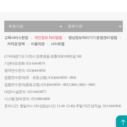
유
정
관
부
기
기
교육서비스헌장
개인정보 처리방침
영상정보처리기기 운영관리 방침
관
관
저작권 정책
이용약관
사이트맵
선
선
택
택
(17416)경기도 이천시 장호원읍 경충대로168번길 168
기관대표전화: 031-644-9874
원격연수문의 : 031)644-9856
집합연수문의(유ㆍ초등교원): 031)644-9830 ~ 9841
집합연수문의(중등교원): 031)644-9850 ~ 9853, 9861, 9863 ~ 9865
대관/시설문의 : 031-644-9873
시스템 장애 문의 : 053-980-6800
문의시간 : 평일 9시~18시(점심시간: 11:40~12:40), 주말·야간 당직실 : 031-644-9941