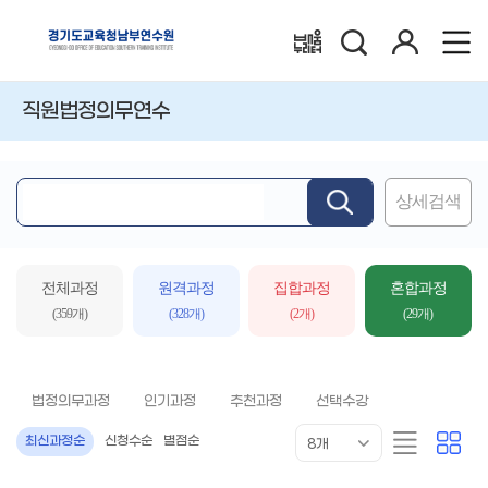
검
로
배움누리터
색
그
인
직원법정의무연수
상세검색
핵
심
어
입
전체과정
원격과정
집합과정
혼합과정
력
(359개)
(328개)
(2개)
(29개)
법정의무과정
인기과정
추천과정
선택수강
목
리
카
최신과정순
신청수순
별점순
8개
록
스
드
표
트
형