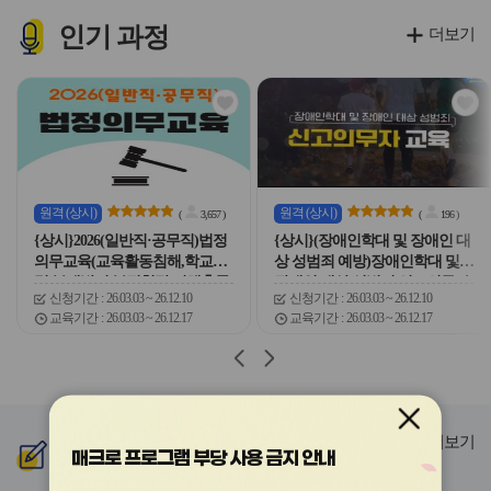
이
이
이
이
이
콘
콘
콘
콘
콘
인기
과정
더보기
관
관
심
심
아
아
이
이
콘
콘
원격
(상시)
원격
(상시)
(
3,657
)
(
196
)
{상시}2026(일반직·공무직)법정
{상시}(장애인학대 및 장애인 대
의무교육(교육활동침해,학교폭
상 성범죄 예방)장애인학대 및
력,부패방지,부정청탁,이해충돌,
장애인 대상 성범죄 신고의무자
신청기간
26.03.03 ~ 26.12.10
신청기간
26.03.03 ~ 26.12.10
공무원행동강령,긴급복지,아동
교육 원격직무연수
교육기간
26.03.03 ~ 26.12.17
교육기간
26.03.03 ~ 26.12.17
학대,장애인학대,직장내장애인
식,장애인식개선,정보공개,자살
슬
슬
예방,감염병,인권) 원격직무연수
라
라
이
이
드
드
버
버
더보기
신규
과정
매크로 프로그램 부당 사용 금지 안내
튼
튼
이
다