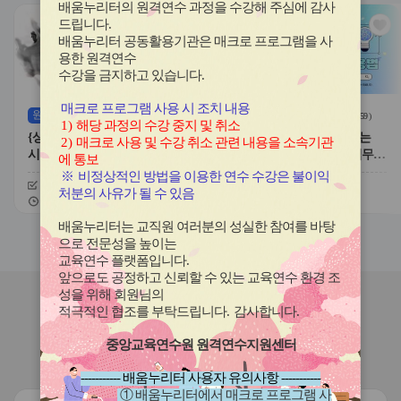
전
음
배움누리터의 원격연수 과정을 수강해 주심에 감사
관
관
드립니다
.
심
심
배움누리터 공동활용기관은 매크로 프로그램을 사
아
아
용한
원격연수
이
이
수강을 금지하고 있습니다.
콘
콘
매크로 프로그램 사용 시 조치 내용
원격
(상시)
원격
(상시)
(
63
)
(
59
)
1)
해당 과정의 수강 중지 및 취소
{상시}류성완의 한국사능력검정
{상시}수업·평가·기록을 돕는
2)
매크로 사용 및 수강 취소 관련 내용을 소속기관
시험 원격직무연수
NotebookLM 활용법 원격직무연
에 통보
수
※
비정상적인 방법을 이용한 연수 수강은 불이익
신청기간
26.07.21 ~ 26.12.10
신청기간
26.07.21 ~ 26.12.10
처분의 사유가 될 수 있음
교육기간
26.07.21 ~ 26.12.17
교육기간
26.07.21 ~ 26.12.17
배움누리터는 교직원 여러분의 성실한 참여를 바탕
슬
슬
으로 전문성을 높이는
라
라
교육연수 플랫폼입니다
.
이
이
앞으로도 공정하고 신뢰할 수 있는 교육연수 환경 조
드
드
성을 위해 회원님의
버
버
연수원
소식
적극적인 협조를 부탁드립니다
.
감사합니다
.
튼
튼
이
다
중앙교육연수원 원격연수지원센터
전
음
연수원규정
연수의 현장 연계성 확대
----------- 배움누리터 사용자 유의사항 -----------
① 배움누리터에서 매크로 프로그램 사