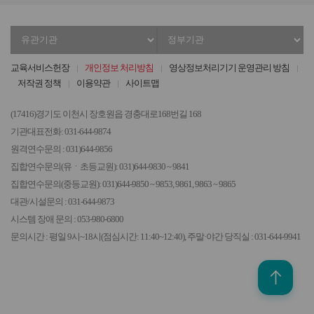
유
정
관
부
기
기
교육서비스헌장
개인정보 처리방침
영상정보처리기기 운영관리 방침
관
관
저작권 정책
이용약관
사이트맵
선
선
택
택
(17416)경기도 이천시 장호원읍 경충대로168번길 168
기관대표전화: 031-644-9874
원격연수문의 : 031)644-9856
집합연수문의(유ㆍ초등교원): 031)644-9830 ~ 9841
집합연수문의(중등교원): 031)644-9850 ~ 9853, 9861, 9863 ~ 9865
대관/시설문의 : 031-644-9873
시스템 장애 문의 : 053-980-6800
문의시간 : 평일 9시~18시(점심시간: 11:40~12:40), 주말·야간 당직실 : 031-644-9941
위로