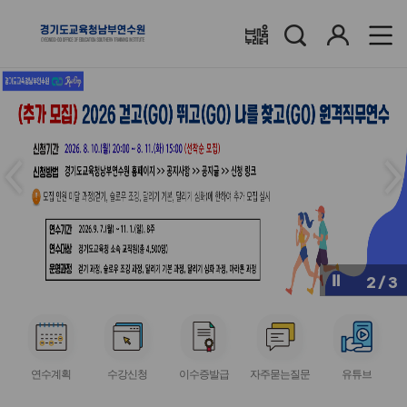
검
로
배움누리터
색
그
인
메
메
인
인
슬
슬
라
라
이
이
드
드
이
다
전
음
2
/
3
버
버
튼
튼
서
서
서
서
서
비
비
비
비
비
연수계획
수강신청
이수증발급
자주묻는질문
유튜브
스
스
스
스
스
아
아
아
아
아