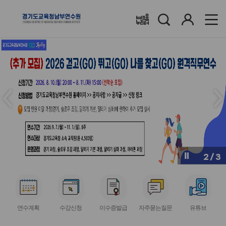
검
로
배움누리터
색
그
인
메
메
인
인
슬
슬
라
라
이
이
드
드
이
다
전
음
2
/
3
버
버
튼
튼
서
서
서
서
서
비
비
비
비
비
연수계획
수강신청
이수증발급
자주묻는질문
유튜브
스
스
스
스
스
아
아
아
아
아