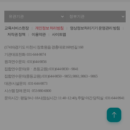
유
정
관
부
기
기
교육서비스헌장
개인정보 처리방침
영상정보처리기기 운영관리 방침
관
관
저작권 정책
이용약관
사이트맵
선
선
택
택
(17416)경기도 이천시 장호원읍 경충대로168번길 168
기관대표전화: 031-644-9874
원격연수문의 : 031)644-9856
집합연수문의(유ㆍ초등교원): 031)644-9830 ~ 9841
집합연수문의(중등교원): 031)644-9850 ~ 9853, 9861, 9863 ~ 9865
대관/시설문의 : 031-644-9873
시스템 장애 문의 : 053-980-6800
문의시간 : 평일 9시~18시(점심시간: 11:40~12:40), 주말·야간 당직실 : 031-644-9941
위로