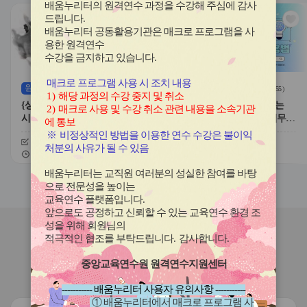
전
음
배움누리터의 원격연수 과정을 수강해 주심에 감사
관
관
드립니다
.
심
심
배움누리터 공동활용기관은 매크로 프로그램을 사
아
아
용한
원격연수
이
이
수강을 금지하고 있습니다.
콘
콘
매크로 프로그램 사용 시 조치 내용
원격
(상시)
원격
(상시)
(
61
)
(
55
)
1)
해당 과정의 수강 중지 및 취소
{상시}류성완의 한국사능력검정
{상시}수업·평가·기록을 돕는
2)
매크로 사용 및 수강 취소 관련 내용을 소속기관
시험 원격직무연수
NotebookLM 활용법 원격직무연
에 통보
수
※
비정상적인 방법을 이용한 연수 수강은 불이익
신청기간
26.07.21 ~ 26.12.10
신청기간
26.07.21 ~ 26.12.10
처분의 사유가 될 수 있음
교육기간
26.07.21 ~ 26.12.17
교육기간
26.07.21 ~ 26.12.17
배움누리터는 교직원 여러분의 성실한 참여를 바탕
슬
슬
으로 전문성을 높이는
라
라
교육연수 플랫폼입니다
.
이
이
앞으로도 공정하고 신뢰할 수 있는 교육연수 환경 조
드
드
성을 위해 회원님의
버
버
연수원
소식
적극적인 협조를 부탁드립니다
.
감사합니다
.
튼
튼
이
다
중앙교육연수원 원격연수지원센터
전
음
연수원규정
연수의 현장 연계성 확대
----------- 배움누리터 사용자 유의사항 -----------
① 배움누리터에서 매크로 프로그램 사