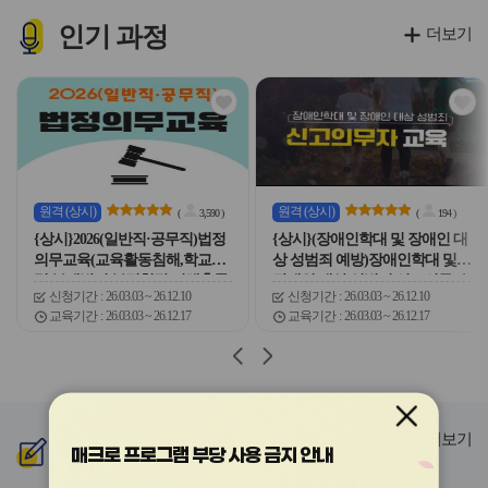
이
이
이
이
이
콘
콘
콘
콘
콘
인기
과정
더보기
관
관
심
심
아
아
이
이
콘
콘
원격
(상시)
원격
(상시)
(
3,590
)
(
194
)
{상시}2026(일반직·공무직)법정
{상시}(장애인학대 및 장애인 대
의무교육(교육활동침해,학교폭
상 성범죄 예방)장애인학대 및
력,부패방지,부정청탁,이해충돌,
장애인 대상 성범죄 신고의무자
신청기간
26.03.03 ~ 26.12.10
신청기간
26.03.03 ~ 26.12.10
공무원행동강령,긴급복지,아동
교육 원격직무연수
교육기간
26.03.03 ~ 26.12.17
교육기간
26.03.03 ~ 26.12.17
학대,장애인학대,직장내장애인
식,장애인식개선,정보공개,자살
슬
슬
예방,감염병,인권) 원격직무연수
라
라
이
이
드
드
버
버
더보기
신규
과정
매크로 프로그램 부당 사용 금지 안내
튼
튼
이
다